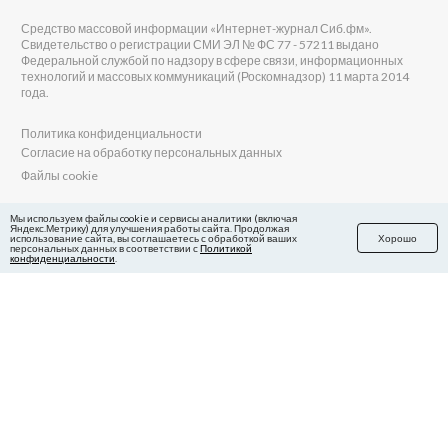
Средство массовой информации «Интернет-журнал Сиб.фм».
Свидетельство о регистрации СМИ ЭЛ № ФС 77 - 57211 выдано
Федеральной службой по надзору в сфере связи, информационных
технологий и массовых коммуникаций (Роскомнадзор) 11 марта 2014
года.
Политика конфиденциальности
Согласие на обработку персональных данных
Файлы cookie
Главный редактор Сиб.фм
Мы используем файлы cookie и сервисы аналитики (включая
Яндекс.Метрику) для улучшения работы сайта. Продолжая
Бобровников Виктор Евгеньевич
использование сайта, вы соглашаетесь с обработкой ваших
Хорошо
Учредитель ООО «Сиб.фм»
персональных данных в соответствии с
Политикой
конфиденциальности
.
E-mail редакции: fm@sib.fm
Телефон редакции: 8(800) 600-21-41
Сайт разработан и поддерживается Технодзен