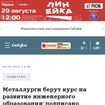
‹
›
Журналистские расследования Сиб.фм
3/
10
+20
°C
82.76%
-1.2
08.06.2026 19:08
ОБЩЕСТВО
Металлурги берут курс на
развитие инженерного
образования: подписано