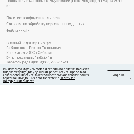
технологий и массовых коммуникаций (Роскомнадзор) 11 марта 2014
года.
Политика конфиденциальности
Согласие на обработку персональных данных
Файлы cookie
Главный редактор Сиб.фм
Бобровников Виктор Евгеньевич
Учредитель ООО «Сиб.фм»
E-mail редакции: fm@sib.fm
Телефон редакции: 8(800) 600-21-41
Мы используем файлы cookie и сервисы аналитики (включая
Яндекс.Метрику) для улучшения работы сайта. Продолжая
использование сайта, вы соглашаетесь с обработкой ваших
Хорошо
персональных данных в соответствии с
Политикой
Сайт разработан и поддерживается Технодзен
конфиденциальности
.
в Яндекс.Дзен