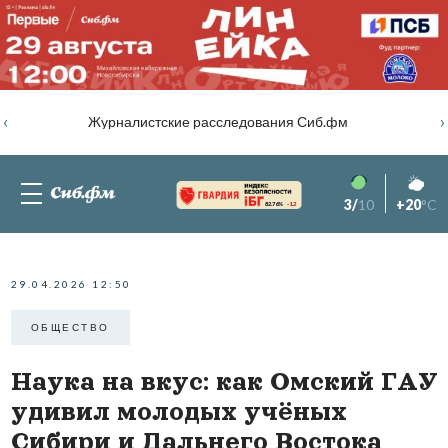
‹
›
Журналистские расследования Сиб.фм
3/
10
+20
°C
82.76%
-1.2
29.04.2026 12:50
ОБЩЕСТВО
Наука на вкус: как Омский ГАУ
удивил молодых учёных
Сибири и Дальнего Востока