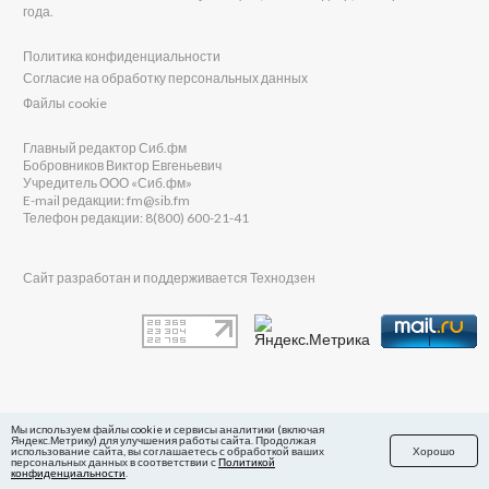
года.
Политика конфиденциальности
Согласие на обработку персональных данных
Файлы cookie
Главный редактор Сиб.фм
Бобровников Виктор Евгеньевич
Учредитель ООО «Сиб.фм»
E-mail редакции: fm@sib.fm
Телефон редакции: 8(800) 600-21-41
Сайт разработан и поддерживается Технодзен
в Яндекс.Дзен
Мы используем файлы cookie и сервисы аналитики (включая
Яндекс.Метрику) для улучшения работы сайта. Продолжая
использование сайта, вы соглашаетесь с обработкой ваших
Хорошо
персональных данных в соответствии с
Политикой
конфиденциальности
.