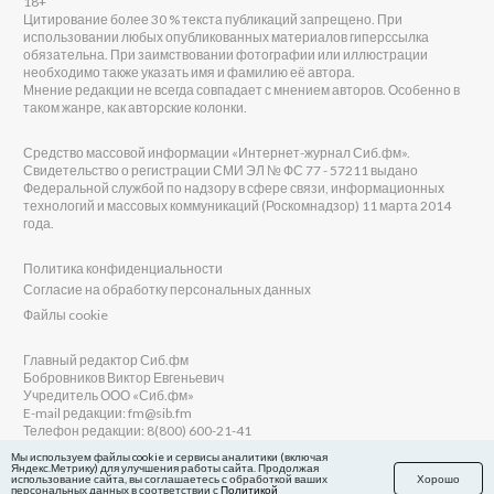
18+
Цитирование более 30 % текста публикаций запрещено. При
использовании любых опубликованных материалов гиперссылка
обязательна. При заимствовании фотографии или иллюстрации
необходимо также указать имя и фамилию её автора.
Мнение редакции не всегда совпадает с мнением авторов. Особенно в
таком жанре, как авторские колонки.
Средство массовой информации «Интернет-журнал Сиб.фм».
Свидетельство о регистрации СМИ ЭЛ № ФС 77 - 57211 выдано
Федеральной службой по надзору в сфере связи, информационных
технологий и массовых коммуникаций (Роскомнадзор) 11 марта 2014
года.
Политика конфиденциальности
Согласие на обработку персональных данных
Файлы cookie
Главный редактор Сиб.фм
Бобровников Виктор Евгеньевич
Учредитель ООО «Сиб.фм»
E-mail редакции: fm@sib.fm
Телефон редакции: 8(800) 600-21-41
Мы используем файлы cookie и сервисы аналитики (включая
Яндекс.Метрику) для улучшения работы сайта. Продолжая
использование сайта, вы соглашаетесь с обработкой ваших
Хорошо
персональных данных в соответствии с
Политикой
Сайт разработан и поддерживается Технодзен