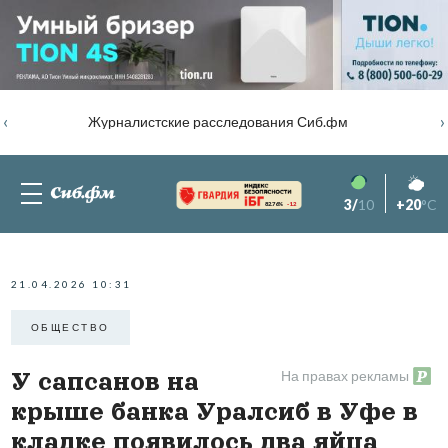
‹
›
Журналистские расследования Сиб.фм
3/
10
+20
°C
82.76%
-1.2
21.04.2026 10:31
ОБЩЕСТВО
На правах рекламы
У сапсанов на
крыше банка Уралсиб в Уфе в
кладке появилось два яйца