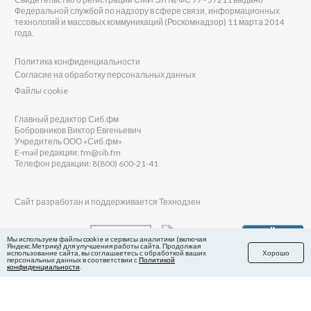
Федеральной службой по надзору в сфере связи, информационных
технологий и массовых коммуникаций (Роскомнадзор) 11 марта 2014
года.
Политика конфиденциальности
Согласие на обработку персональных данных
Файлы cookie
Главный редактор Сиб.фм
Бобровников Виктор Евгеньевич
Учредитель ООО «Сиб.фм»
E-mail редакции: fm@sib.fm
Телефон редакции: 8(800) 600-21-41
Сайт разработан и поддерживается Технодзен
Мы используем файлы cookie и сервисы аналитики (включая
Яндекс.Метрику) для улучшения работы сайта. Продолжая
использование сайта, вы соглашаетесь с обработкой ваших
Хорошо
персональных данных в соответствии с
Политикой
конфиденциальности
.
в Яндекс.Дзен