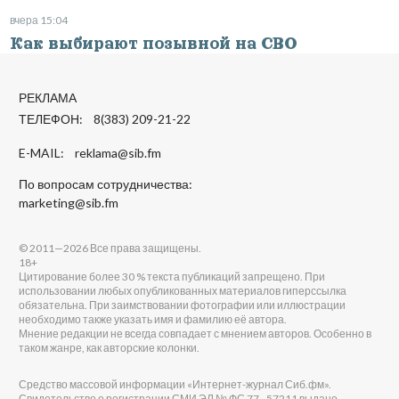
вчера 15:04
Как выбирают позывной на СВО
РЕКЛАМА
ТЕЛЕФОН: 8(383) 209-21-22
E-MAIL:
reklama@sib.fm
По вопросам сотрудничества:
marketing@sib.fm
© 2011—2026 Все права защищены.
18+
Цитирование более 30 % текста публикаций запрещено. При
использовании любых опубликованных материалов гиперссылка
обязательна. При заимствовании фотографии или иллюстрации
необходимо также указать имя и фамилию её автора.
Мнение редакции не всегда совпадает с мнением авторов. Особенно в
таком жанре, как авторские колонки.
Средство массовой информации «Интернет-журнал Сиб.фм».
Свидетельство о регистрации СМИ ЭЛ № ФС 77 - 57211 выдано