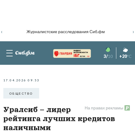
‹
›
Журналистские расследования Сиб.фм
3/
10
+20
°C
82.76%
-1.2
17.04.2026 09:53
ОБЩЕСТВО
На правах рекламы
Уралсиб – лидер
рейтинга лучших кредитов
наличными