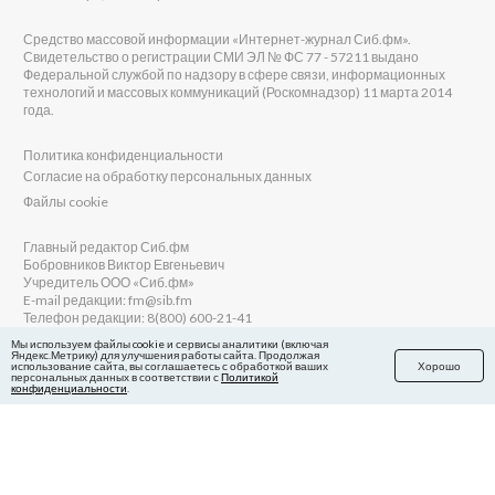
Средство массовой информации «Интернет-журнал Сиб.фм».
Свидетельство о регистрации СМИ ЭЛ № ФС 77 - 57211 выдано
Федеральной службой по надзору в сфере связи, информационных
технологий и массовых коммуникаций (Роскомнадзор) 11 марта 2014
года.
Политика конфиденциальности
Согласие на обработку персональных данных
Файлы cookie
Главный редактор Сиб.фм
Бобровников Виктор Евгеньевич
Учредитель ООО «Сиб.фм»
E-mail редакции: fm@sib.fm
Телефон редакции: 8(800) 600-21-41
Мы используем файлы cookie и сервисы аналитики (включая
Яндекс.Метрику) для улучшения работы сайта. Продолжая
использование сайта, вы соглашаетесь с обработкой ваших
Хорошо
персональных данных в соответствии с
Политикой
Сайт разработан и поддерживается Технодзен
конфиденциальности
.