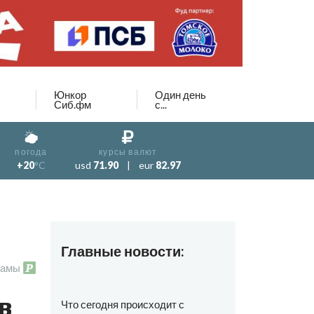
Юнкор
Один день
Сиб.фм
с...
погода
курсы валют
+20
°C
usd
71.90
|
eur
82.97
Главные новости:
ламы
в
Что сегодня происходит с