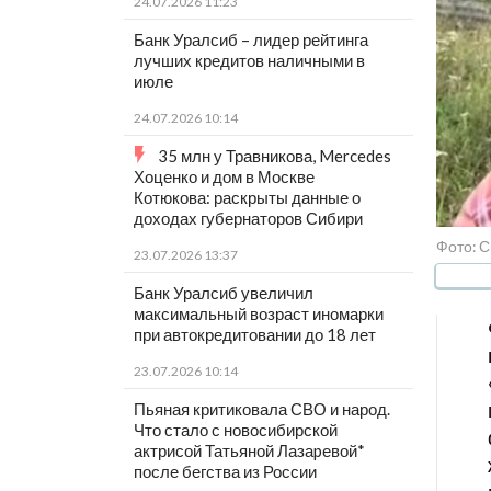
24.07.2026 11:23
Банк Уралсиб – лидер рейтинга
лучших кредитов наличными в
июле
24.07.2026 10:14
35 млн у Травникова, Mercedes
Хоценко и дом в Москве
Котюкова: раскрыты данные о
доходах губернаторов Сибири
Фото: С
23.07.2026 13:37
Банк Уралсиб увеличил
максимальный возраст иномарки
при автокредитовании до 18 лет
23.07.2026 10:14
Пьяная критиковала СВО и народ.
Что стало с новосибирской
актрисой Татьяной Лазаpевой*
после бегства из России