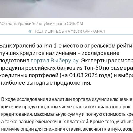
АО «Банк Уралсиб» / опубликовано СИБ.ФМ
ПОДПИШИТЕСЬ НА TELEGRAM-КАНАЛ
Банк Уралсиб занял 1-е место в апрельском рейти
лучших кредитов наличными – исследование
подготовил
портал Выберу.ру
. Эксперты рассмот
продукты российских банков из Топ-50 по размер
кредитных портфелей (на 01.03.2026 года) и выб
наиболее выгодные предложения.
В ходе исследования аналитики портала изучили ключевые
критерии продуктов, в том числе ставки и их диапазон, срок
кредитования, максимальную сумму и полную стоимость кре
а также размер ежемесячных платежей. Кроме того, учитыв
наличие опции для снижения ставки, включая платную, воз